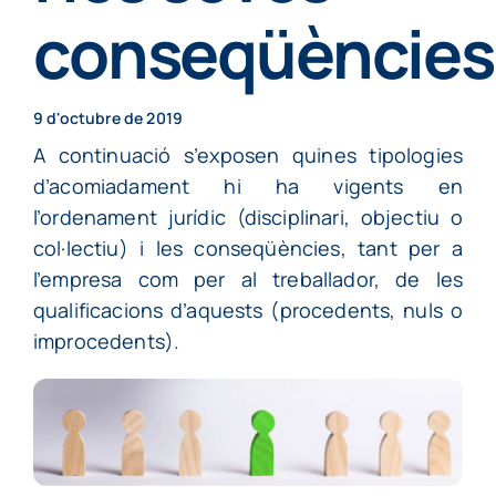
Particulars
conseqüències
Continguts
9 d'octubre de 2019
A continuació s’exposen quines tipologies
Cita prèvia
d’acomiadament hi ha vigents en
l’ordenament jurídic (disciplinari, objectiu o
col·lectiu) i les conseqüències, tant per a
l’empresa com per al treballador, de les
qualificacions d’aquests (procedents, nuls o
improcedents).