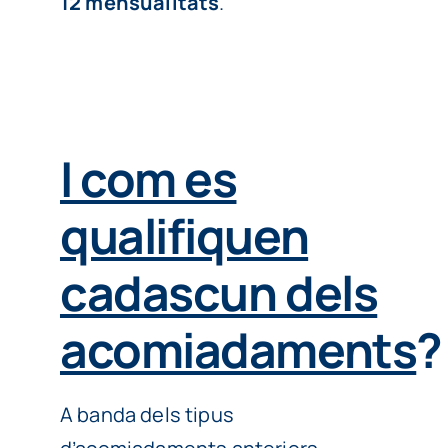
12 mensualitats
.
I com es
qualifiquen
cadascun dels
acomiadaments
?
A banda dels tipus