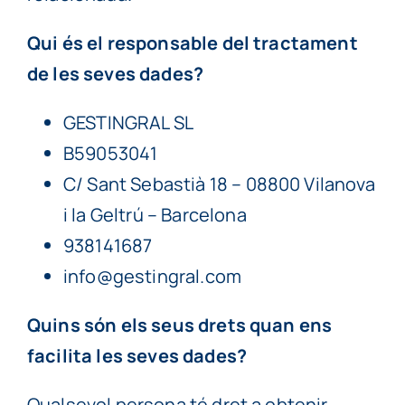
Particulars
Qui és el responsable del tractament
de les seves dades?
Continguts
GESTINGRAL SL
Cita prèvia
B59053041
C/ Sant Sebastià 18 – 08800 Vilanova
i la Geltrú – Barcelona
938141687
info@gestingral.com
Quins són els seus drets quan ens
facilita les seves dades?
Qualsevol persona té dret a obtenir