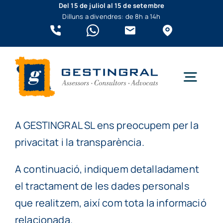
Skip
Del 15 de juliol al 15 de setembre
Dilluns a divendres: de 8h a 14h
to
content
Togg
Navig
Qui som?
A GESTINGRAL SL ens preocupem per la
privacitat i la transparència.
Empreses
A continuació, indiquem detalladament
el tractament de les dades personals
Autònoms
que realitzem, així com tota la informació
relacionada.