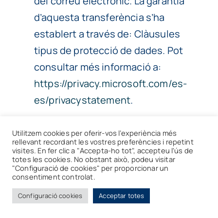
del correu electrònic. La garantia
d’aquesta transferència s’ha
establert a través de: Clàusules
tipus de protecció de dades. Pot
consultar més informació a:
https://privacy.microsoft.com/es-
es/privacystatement
.
Com hem obtingut les seves dades?
Utilitzem cookies per oferir-vos l’experiència més
rellevant recordant les vostres preferències i repetint
visites. En fer clic a "Accepta-ho tot", accepteu l'ús de
Les dades personals que tractem a
totes les cookies. No obstant això, podeu visitar
GESTINGRAL SL provenen de: El propi
"Configuració de cookies" per proporcionar un
consentiment controlat.
interessat o de fonts públiques o
Configuració cookies
Acceptar totes
concretes.