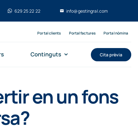
629 25 22 22
info@gestingral.com
Portal clients
Portal factures
Portal nòmina
rs
Continguts
Cita prèvia
rtir en un fons
rsa?