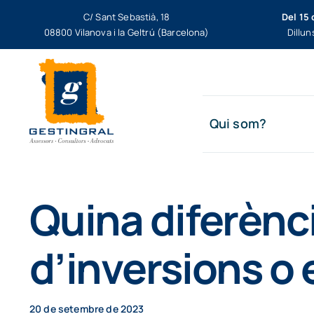
Skip
C/ Sant Sebastià, 18
Del 15 
to
08800 Vilanova i la Geltrú (Barcelona)
Dillun
content
Qui som?
Quina diferènci
d’inversions o
20 de setembre de 2023