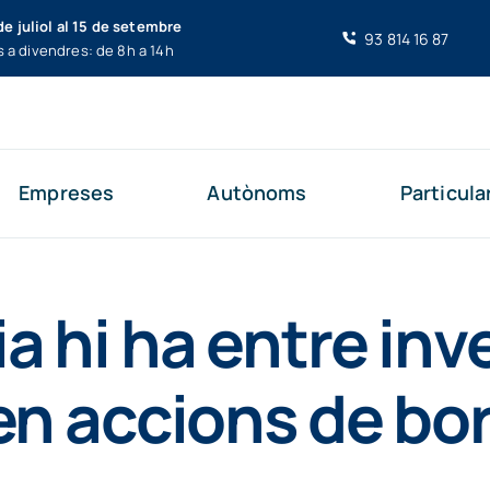
de juliol al 15 de setembre
93 814 16 87
s a divendres: de 8h a 14h
Empreses
Autònoms
Particula
a hi ha entre inve
 en accions de bo