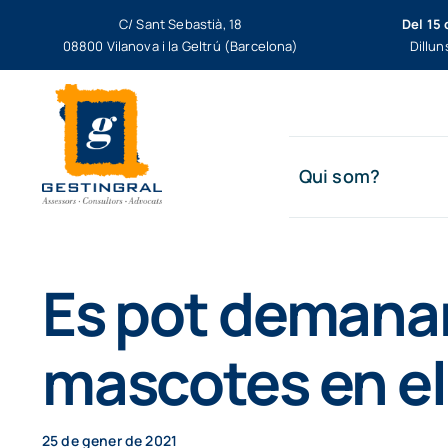
Skip
C/ Sant Sebastià, 18
Del 15 
to
08800 Vilanova i la Geltrú (Barcelona)
Dillun
content
Qui som?
Es pot demanar 
mascotes en el
25 de gener de 2021