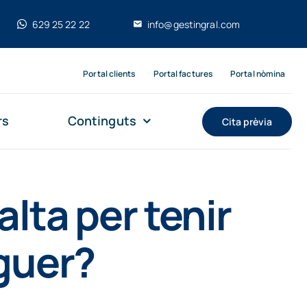
629 25 22 22
info@gestingral.com
Portal clients
Portal factures
Portal nòmina
rs
Continguts
Cita prèvia
lta per tenir
oguer?