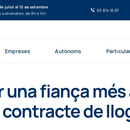
de juliol al 15 de setembre
93 814 16 87
s a divendres: de 8h a 14h
Empreses
Autònoms
Particula
una fiança més a
 contracte de ll