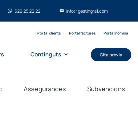
629 25 22 22
info@gestingral.com
Portal clients
Portal factures
Portal nòmina
rs
Continguts
Cita prèvia
c
Assegurances
Subvencions