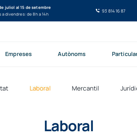
de juliol al 15 de setembre
93 814 16 87
s a divendres: de 8h a 14h
Empreses
Autònoms
Particula
tat
Laboral
Mercantil
Jurídi
Laboral