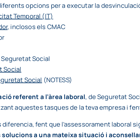
diferents opcions per a executar la desvinculaci
itat Temporal (IT)
dor
, inclosos els CMAC
or
a Seguretat Social
 Social
eguretat Social
(NOTESS)
ció referent a l’àrea laboral
, de Seguretat Soci
zant aquestes tasques de la teva empresa i fen
 diferencia, fent que l’assessorament laboral sig
 solucions a
una mateixa situació i aconsella