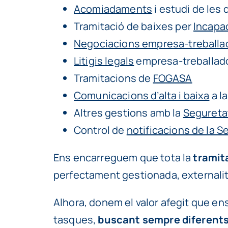
Acomiadaments
i estudi de les 
Tramitació de baixes per
Incapac
Negociacions empresa-treballa
Litigis legals
empresa-treballad
Tramitacions de
FOGASA
Comunicacions d’alta i baixa
a l
Altres gestions amb la
Seguretat
Control de
notificacions de la S
Ens encarreguem que tota la
tramita
perfectament gestionada, externalit
Alhora, donem el valor afegit que ens
tasques,
buscant sempre diferents