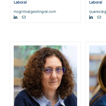
Laboral
Laboral
mcgrillo@gestingral.com
rjuarez@g