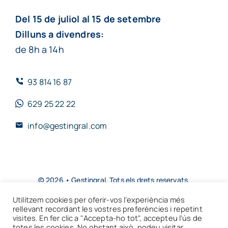
Del 15 de juliol al 15 de setembre
Dilluns a divendres:
de 8h a 14h
93 814 16 87
629 25 22 22
info@gestingral.com
© 2026 • Gestingral. Tots els drets reservats.
Utilitzem cookies per oferir-vos l’experiència més
Toggle
rellevant recordant les vostres preferències i repetint
Navigation
visites. En fer clic a "Accepta-ho tot", accepteu l'ús de
totes les cookies. No obstant això, podeu visitar