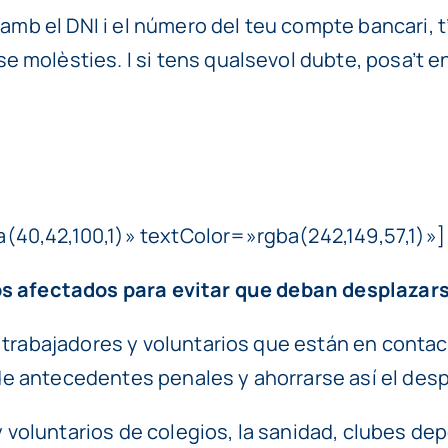
, amb el DNI i el número del teu compte bancari,
 molèsties. I si tens qualsevol dubte, posa’t 
40,42,100,1)» textColor=»rgba(242,149,57,1)»]
los afectados para evitar que deban desplazar
s trabajadores y voluntarios que están en cont
o de antecedentes penales y ahorrarse así el des
 y voluntarios de colegios, la sanidad, clubes d