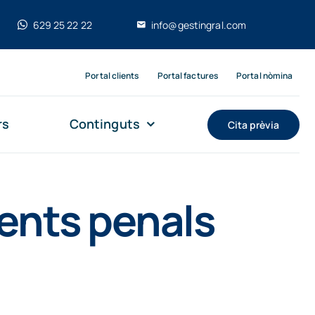
629 25 22 22
info@gestingral.com
Portal clients
Portal factures
Portal nòmina
rs
Continguts
Cita prèvia
dents penals