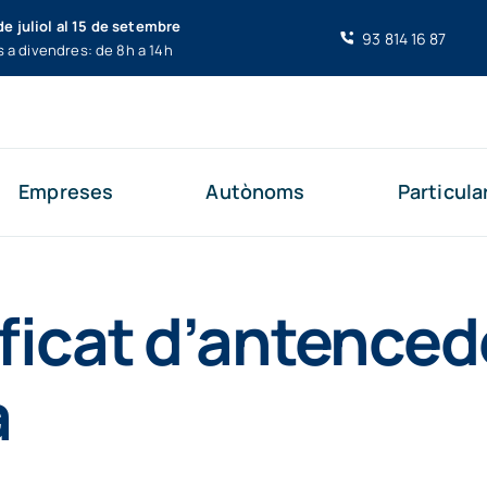
de juliol al 15 de setembre
93 814 16 87
s a divendres: de 8h a 14h
Empreses
Autònoms
Particula
ificat d’antence
a