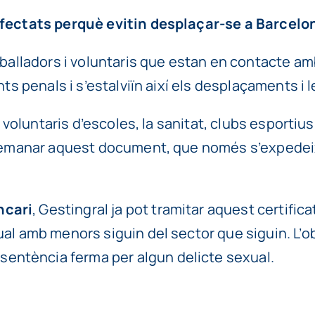
 afectats perquè evitin desplaçar-se a Barcelo
reballadors i voluntaris que estan en contacte a
nts penals i s’estalviïn així els desplaçaments i 
i voluntaris d’escoles, la sanitat, clubs esportius
 demanar aquest document, que només s’expedeix 
ncari
, Gestingral ja pot tramitar aquest certifica
ual amb menors siguin del sector que siguin. L’o
ntència ferma per algun delicte sexual.