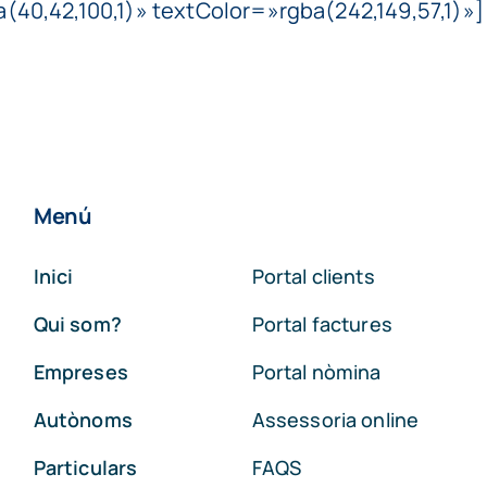
40,42,100,1)» textColor=»rgba(242,149,57,1)»]
Menú
Inici
Portal clients
Qui som?
Portal factures
Empreses
Portal nòmina
Autònoms
Assessoria online
Particulars
FAQS