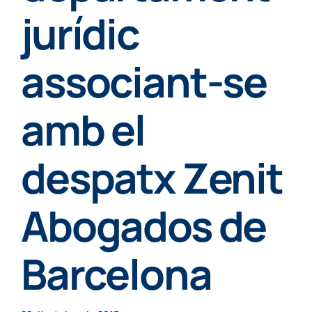
Particulars
jurídic
associant-se
Continguts
amb el
Cita prèvia
despatx Zenit
Abogados de
Barcelona