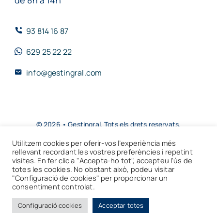
93 814 16 87
629 25 22 22
info@gestingral.com
© 2026 • Gestingral. Tots els drets reservats.
Utilitzem cookies per oferir-vos l’experiència més
Toggle
rellevant recordant les vostres preferències i repetint
Navigation
visites. En fer clic a "Accepta-ho tot", accepteu l'ús de
totes les cookies. No obstant això, podeu visitar
Avís Legal
"Configuració de cookies" per proporcionar un
consentiment controlat.
CAT
ESP
ENG
Política de privacitat
Configuració cookies
Acceptar totes