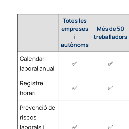
Totes les
empreses
Més de 50
i
treballadors
autònoms
Calendari
✅
✅
laboral anual
Registre
✅
✅
horari
Prevenció de
riscos
laborals i
✅
✅