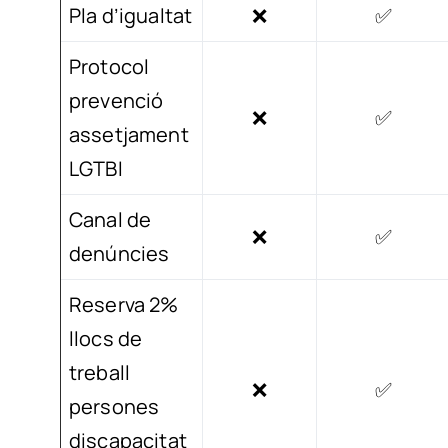
Pla d’igualtat
❌
✅
Protocol
prevenció
❌
✅
assetjament
LGTBI
Canal de
❌
✅
denúncies
Reserva 2%
llocs de
treball
❌
✅
persones
discapacitat