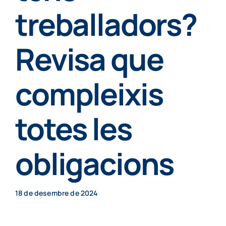
Particulars
treballadors?
Revisa que
Continguts
compleixis
Cita prèvia
totes les
obligacions
18 de desembre de 2024