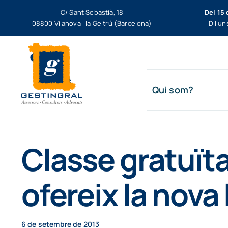
Skip
C/ Sant Sebastià, 18
Del 15 
to
08800 Vilanova i la Geltrú (Barcelona)
Dillun
content
Qui som?
Classe gratuïta
ofereix la nova
6 de setembre de 2013