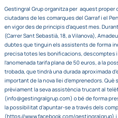
Gestingral Grup organitza per aquest proper d
ciutadans de les comarques del Garraf i el Pe
en vigor des de principis d’aquest mes. Durant 
(Carrer Sant Sebastià, 18, a Vilanova), Amadeu P
dubtes que tinguin els assistents de forma indiv
precisa totes les bonificacions, descomptes 
l’anomenada tarifa plana de 50 euros, a la pos
trobada, que tindrà una durada aproximada d’e
important de la nova llei d’emprenedors. Què s
prèviament la seva assistència trucant al telè
(info@gestingralgrup.com) o bé de forma presenc
la possibilitat d’apuntar-se a través dels co
(https://www.facebook.com/gestingralgrup) i T