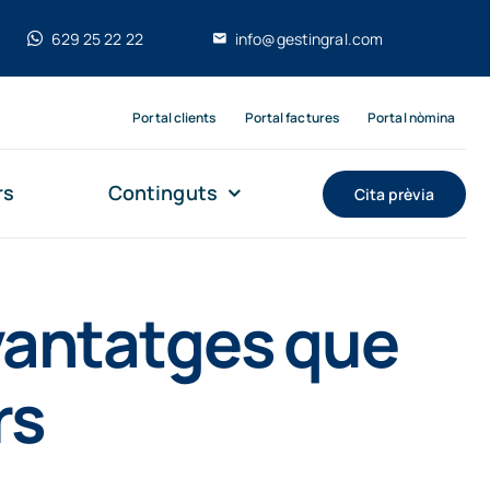
629 25 22 22
info@gestingral.com
Portal clients
Portal factures
Portal nòmina
rs
Continguts
Cita prèvia
avantatges que
rs