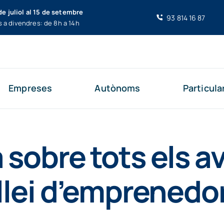
de juliol al 15 de setembre
93 814 16 87
s a divendres: de 8h a 14h
Empreses
Autònoms
Particula
 sobre tots els 
 llei d’emprenedo