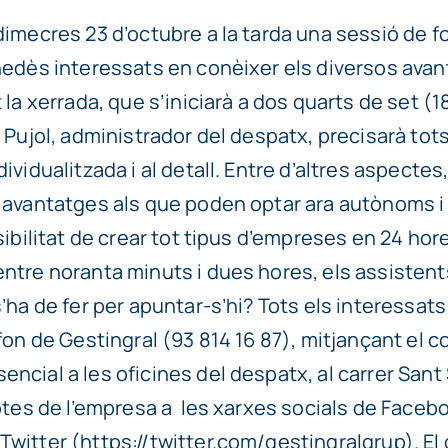
imecres 23 d’octubre a la tarda una sessió de fo
nedès interessats en conèixer els diversos avan
la xerrada, que s’iniciarà a dos quarts de set (18
ujol, administrador del despatx, precisarà tots el
idualitzada i al detall. Entre d’altres aspectes,
i avantatges als que poden optar ara autònoms i
sibilitat de crear tot tipus d’empreses en 24 hor
ntre noranta minuts i dues hores, els assisten
’ha de fer per apuntar-s’hi? Tots els interessats
fon de Gestingral (93 814 16 87), mitjançant el c
ial a les oficines del despatx, al carrer Sant Se
mptes de l’empresa a les xarxes socials de Faceb
witter (https://twitter.com/gestingralgrup). El 