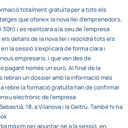
rmació totalment gratuïta per a tots els
tatges que ofereix la nova llei d’emprenedors,
:30h) i es realitzarà a la seu de l’empresa
s detalls de la nova llei i resoldrà tots els
 en la sessió s’explicarà de forma clara i
 nous empresaris, i que van des de
es pagant només un euro. Al final de la
ts rebran un dossier amb la informació més
 a rebre la formació gratuïta han de confirmar
orreu electrònic de l’empresa
bastià, 18, a Vilanova i la Geltrú. També hi ha
ook
dia màxim per apuntar-se a la sessió, en