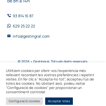
de 8h a 14h
93 814 16 87
629 25 22 22
info@gestingral.com
© 2026 • Gestingral. Tots els drets reservats.
Utilitzem cookies per oferir-vos l’experiència més
Toggle
rellevant recordant les vostres preferències i repetint
Navigation
visites. En fer clic a "Accepta-ho tot", accepteu l'ús de
totes les cookies. No obstant això, podeu visitar
Avís Legal
"Configuració de cookies" per proporcionar un
consentiment controlat.
CAT
ESP
Política de privacitat
Configuració cookies
Acceptar totes