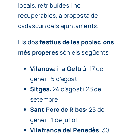
locals, retribuïdes i no
recuperables, a proposta de
cadascun dels ajuntaments.
Els dos
festius de les poblacions
més properes
són els següents:
Vilanova i la Geltrú
: 17 de
gener i 5 d’agost
Sitges
: 24 d’agost i 23 de
setembre
Sant Pere de Ribes
: 25 de
gener i 1 de juliol
Vilafranca del Penedès
: 30 i