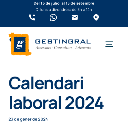
Skip
Del 15 de juliol al 15 de setembre
Dilluns a divendres: de 8h a 14h
to
content
Togg
Navig
Qui som?
Calendari
Empreses
laboral 2024
Autònoms
23 de gener de 2024