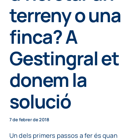
Particulars
terreny o una
finca? A
Continguts
Gestingral et
Cita prèvia
donem la
solució
7 de febrer de 2018
Un dels primers passos a fer és quan