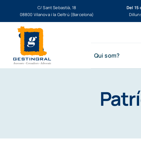
Skip
C/ Sant Sebastià, 18
Del 15 
to
08800 Vilanova i la Geltrú (Barcelona)
Dillun
content
Qui som?
Patr