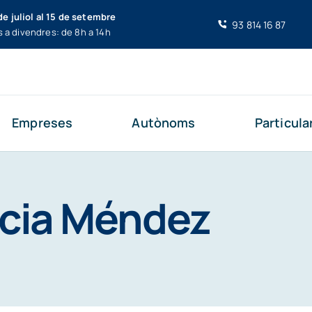
de juliol al 15 de setembre
93 814 16 87
s a divendres: de 8h a 14h
Empreses
Autònoms
Particula
ícia Méndez