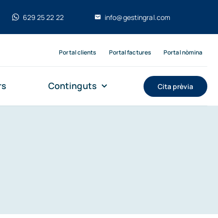
629 25 22 22
info@gestingral.com
Portal clients
Portal factures
Portal nòmina
rs
Continguts
Cita prèvia