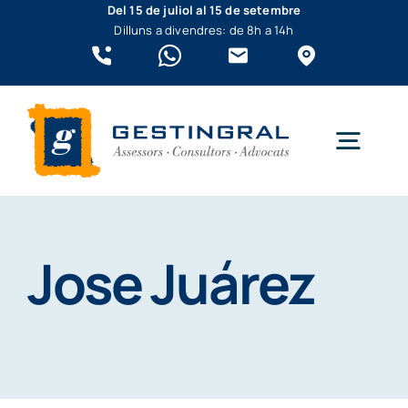
Skip
Del 15 de juliol al 15 de setembre
Dilluns a divendres: de 8h a 14h
to
content
Togg
Navig
Qui som?
Jose Juárez
Empreses
Autònoms