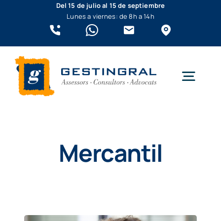
Saltar
Del 15 de julio al 15 de septiembre
Lunes a viernes: de 8h a 14h
al
contenido
Togg
Navig
¿Quién somos?
Mercantil
Empresas
Autónomos