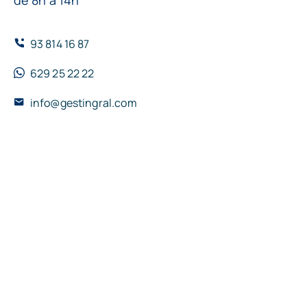
de 8h a 14h
93 814 16 87
629 25 22 22
info@gestingral.com