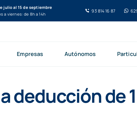
de julio al 15 de septiembre
93 814 16 87
62
s a viernes: de 8h a 14h
Empresas
Autónomos
Particu
la deducción de