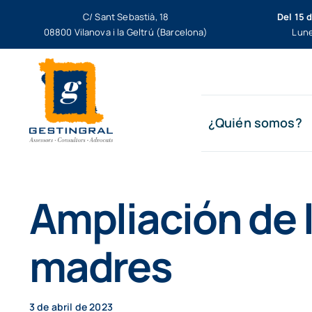
Saltar
C/ Sant Sebastià, 18
Del 15 
al
08800 Vilanova i la Geltrú (Barcelona)
Lune
contenido
¿Quién somos?
Ampliación de 
madres
3 de abril de 2023