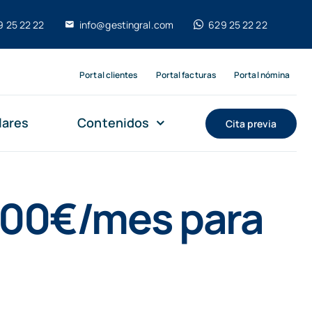
9 25 22 22
info@gestingral.com
629 25 22 22
Portal clientes
Portal facturas
Portal nómina
lares
Contenidos
Cita previa
 100€/mes para