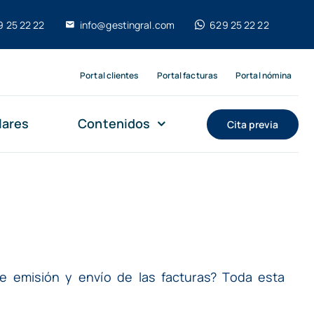
9 25 22 22
info@gestingral.com
629 25 22 22
Portal clientes
Portal facturas
Portal nómina
lares
Contenidos
Cita previa
e emisión y envío de las facturas? Toda esta